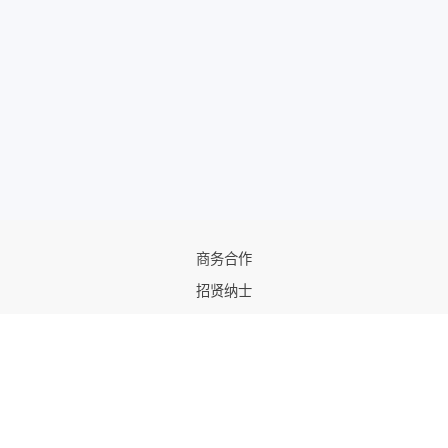
商务合作
招贤纳士
©2026 Paperang
《Paperang用户服务协议》
《Paperang用户隐私政策》
《Paperang儿童用户隐私政策》
服务热线：
400-059-0908
（周一至周五 9:00 - 18:00）
礼品团购及分销：18511133149